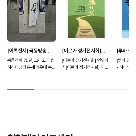
[어록전시] 극동방송
[아르카 정기전시회]
[루하 정
창립 70주년 X 청현재이
인도하심
코람데오 
복음전파 70년, 그리고 영원
[아르카 정기전시회] 인도하
[루하 정기
어록전..
히하나님의 은혜 가운데 복음
심[아르카 정기전시회] 인도
- 하나님 
을 전해온 극동방송의 70년
하심장소 : 아트센터 갤러리 1
씀그라피 선
발자취를 기념하는 창립 70
관, 2관기간 : 6월 30일 ~ 8
시회 코람데
주년 어록 전시가 진행됩니
월 29일시간 : 화~토 11시 ~
장소 : 아트
다.극동방송의 역사 사..
5시 (휴관일 월, ..
2관기간 : 6