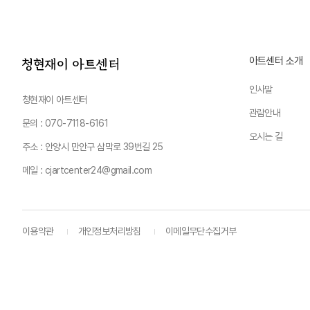
아트센터 소개
인사말
청현재이 아트센터
관람안내
문의 : 070-7118-6161
오시는 길
주소 : 안양시 만안구 삼막로 39번길 25
메일 : cjartcenter24@gmail.com
이용약관
개인정보처리방침
이메일무단수집거부