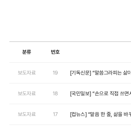
분류
번호
보도자료
19
[기독신문] “말씀그라피는 삶
보도자료
18
[국민일보] “손으로 직접 쓰면서
보도자료
17
[컵뉴스] “말씀 한 줄, 삶을