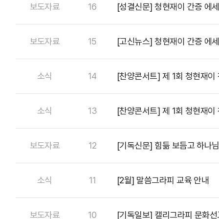
보도자료
16
[성결신문] 청현재이 간증 에세
보도자료
15
[고신뉴스] 청현재이 간증 에세
소식
14
[찬양콘서트] 제 1회 청현재이
소식
13
[찬양콘서트] 제 1회 청현재이
보도자료
12
[기독신문] 힘듦 보듬고 하나
소식
11
[2월] 말씀그라피 교육 안내
보도자료
10
[기독일보] 캘리그라피 문화선교