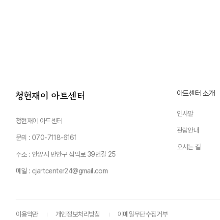
아트센터 소개
인사말
청현재이 아트센터
관람안내
문의 : 070-7118-6161
오시는 길
주소 : 안양시 만안구 삼막로 39번길 25
메일 : cjartcenter24@gmail.com
이용약관
개인정보처리방침
이메일무단수집거부