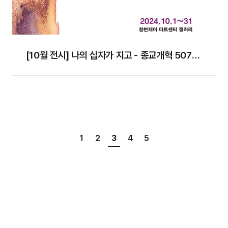
[10월 전시] 나의 십자가 지고 - 종교개혁 507주
년 기..
1
2
3
4
5