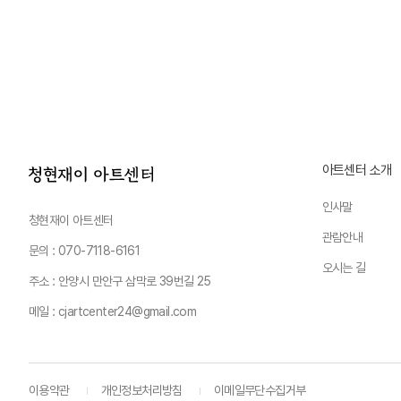
아트센터 소개
인사말
청현재이 아트센터
관람안내
문의 : 070-7118-6161
오시는 길
주소 : 안양시 만안구 삼막로 39번길 25
메일 : cjartcenter24@gmail.com
이용약관
개인정보처리방침
이메일무단수집거부