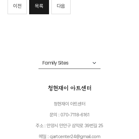
이전
목록
다음
청현재이 아트센터
문의 : 070-7118-6161
주소 : 안양시 만안구 삼막로 39번길 25
메일 : cjartcenter24@gmail.com