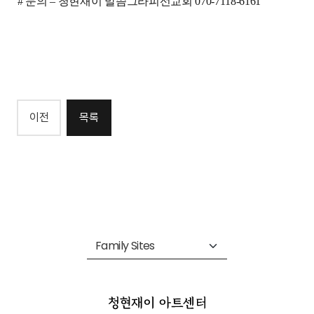
#
문의
–
청현재이 말씀그라피선교회
070-7118-6161
이전
목록