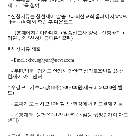
제 → 교육 참여
#
신청서류는 청현재이 말씀그라피선교회 홈페이지
www.
cjcm.co.kr
에서 확인 후 다운로드
(
홈페이지
à
아카데미
à
말씀선교사 양성
à
신청하기
à
하단부의
“
신청서류다운
”
클릭
)
#
신청서류 제출
- Email :
cheunghyun@naver.com
-
우편
/
방문
:
경기도 안양시 만안구 삼막로
39
번길
25
청
현재이 아트센터
#
수강료
–
기초과정
(18
주
) 900,000
원
(
재료비
50,000
원 별
도
)
-
교역자 또는 사모
10%
할인
/
현장에서 카드결제 가능
-
은행계좌
_
농협
351-1296-0982-13
임동규
(
청현재이 아트
센터
)