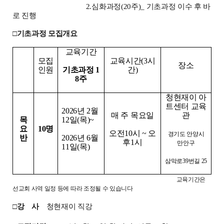
2.
심화과정
(20
주
)_
기초과정 이수 후 바
로 진행
□
기초과정 모집개요
교육기간
모집
교육시간
(3
시
장소
인원
기초과정
1
간
)
8
주
청현재이 아
트센터 교육
2026
년
2
월
매 주 목요일
관
목
12
일
(
목
)~
요
10
명
오전
10
시
~
오
경기도 안양시
반
2026
년
6
월
후
1
시
만안구
11
일
(
목
)
삼막로
39
번길
25
교육기간은
선교회 사역 일정 등에 따라 조정될 수 있습니다
□
강
사
청현재이 직강