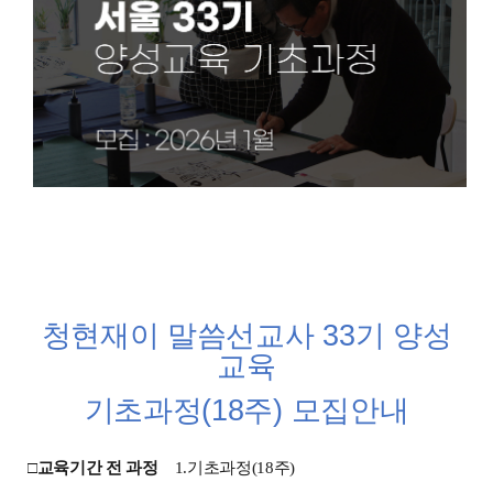
청현재이 말씀선교사
33
기 양성
교육
기초과정
(18
주
)
모집안내
□
교육기간 전 과정
1.
기초과정
(18
주
)