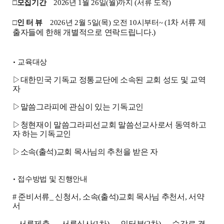
□
모집기간
2026
년
1
월
26
일
(
월
)
까지
(
서류 도착
)
1
차 서류 제
□
인 터 뷰
2026
년
2
월
5
일
(
목
)
오전
10
시부터
~ (
출자들에 한해 개별적으로 연락드립니다
.)
•
교육대상
▷대한민국 기독교 정통교단에 소속된 교회 성도 및 교역
자
▷말씀그라피에 관심이 있는 기독교인
▷청현재이 말씀그라피선교회 말씀선교사로서 동역하고
자 하는 기독교인
▷소속
(
출석
)
교회 목사님의 추천을 받은 자
•
접수방법 및 진행안내
#
준비서류
_
신청서
,
소속
(
출석
)
교회 목사님 추천서
,
서약
서
서류제출 → 서류심사
(1
차
)
→ 인터뷰
(2
차
)
→ 수강료 결