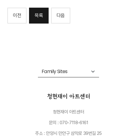
이전
목록
다음
청현재이 아트센터
문의 : 070-7118-6161
주소 : 안양시 만안구 삼막로 39번길 25