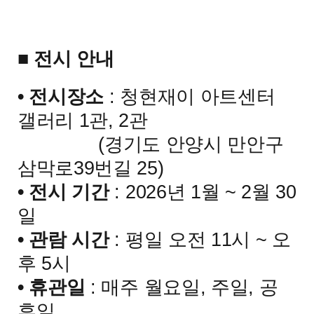
■
전시 안내
•
전시장소
:
청현재이 아트센터
갤러리
1
관
, 2
관
(
경기도 안양시 만안구
삼막로
39
번길
25)
•
전시 기간
: 2026
년
1
월
~ 2
월
30
일
•
관람 시간
:
평일 오전
11
시
~
오
후
5
시
•
휴관일
:
매주 월요일
,
주일
,
공
휴일