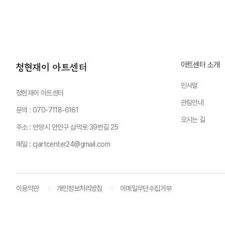
아트센터 소개
인사말
청현재이 아트센터
관람안내
문의 : 070-7118-6161
오시는 길
주소 : 안양시 만안구 삼막로 39번길 25
메일 : cjartcenter24@gmail.com
이용약관
개인정보처리방침
이메일무단수집거부