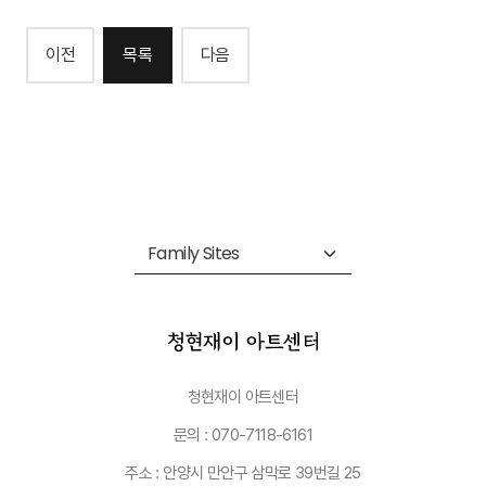
이전
목록
다음
청현재이 아트센터
문의 : 070-7118-6161
주소 : 안양시 만안구 삼막로 39번길 25