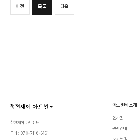
이전
목록
다음
아트센터 소개
인사말
청현재이 아트센터
관람안내
문의 : 070-7118-6161
오시는 길